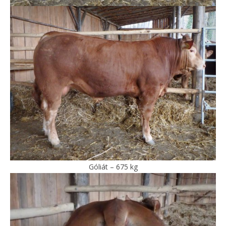
Góliát – 675 kg