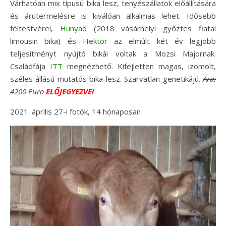
Várhatóan mix típusú bika lesz, tenyészállatok előállítására
és árutermelésre is kiválóan alkalmas lehet. Idősebb
féltestvérei,
Hunyad
(2018 vásárhelyi győztes fiatal
limousin bika) és
Hektor
az elmúlt két év legjobb
teljesítményt nyújtó bikái voltak a Mozsi Majornak.
Családfája
ITT
megnézhető. Kifejletten magas, izomolt,
széles állású mutatós bika lesz. Szarvatlan genetikájú.
Ára:
4200 Euro
ELŐJEGYEZVE!
2021. április 27-i fotók, 14 hónaposan