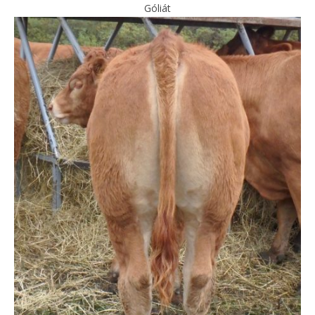
Góliát