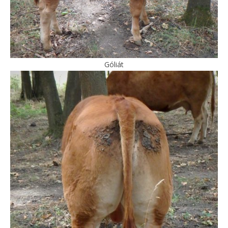
Góliát