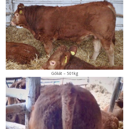
Góliát – 501kg