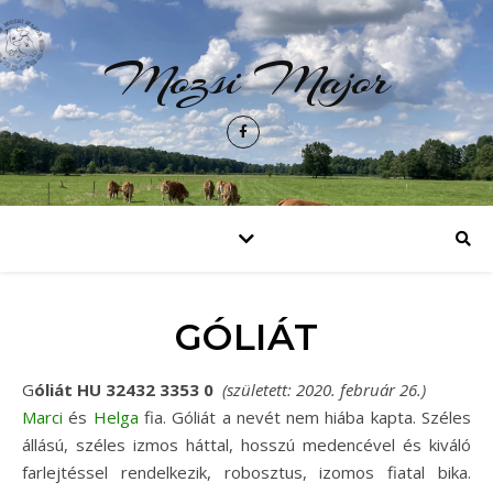
Mozsi Major
GÓLIÁT
Góliát HU 32432 3353 0
(született: 2020. február 26.)
Marci
és
Helga
fia. Góliát a nevét nem hiába kapta. Széles
állású, széles izmos háttal, hosszú medencével és kiváló
farlejtéssel rendelkezik, robosztus, izomos fiatal bika.