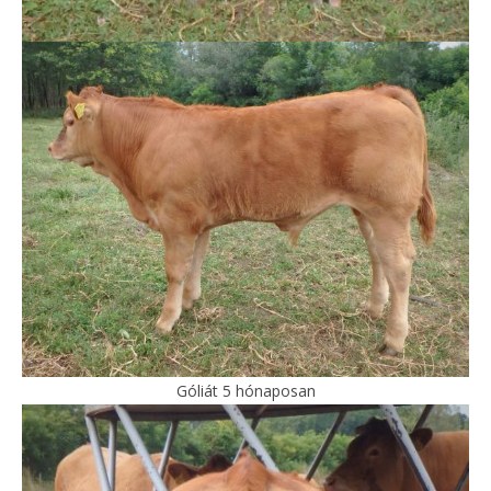
Góliát 5 hónaposan