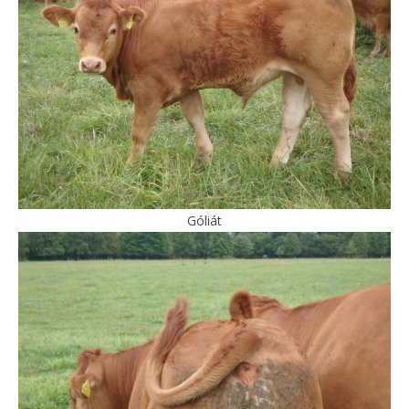
Góliát