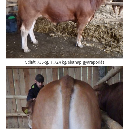
Góliát 736kg, 1,724 kg/életnap gyarapodás