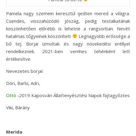
Pamela nagy szemein keresztül ijedten mered a világra.
Csendes, visszahúzódó jószág, pedig testalkatának
köszönhetően előrébb is lehetne a rangsorban. Nevét
hatalmas tőgyeinek köszönheti
Legnagyobb erőssége a
bő tej. Borjai izmoltak és nagy növekedési eréllyel
rendelkeznek. 2021-ben vemhes tehénként lett
értékesítve.
Nevezetes borjai:
Dóri, Barbi, Adri,
Ottó
-2019 Kaposvári Állattenyésztési Napok fajtagyőztes
Viki, Bárány
Merida