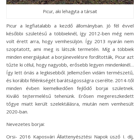
Picur, aki lehagyta a társait
Picur a legfiatalabb a kezdő állományban. Jó fél évvel
későbbi születésű a többieknél, így 2012-ben még nem
volt érett arra, hogy vemhesüljön. Így 2013 nyarán nem
szoptatott, ami meg is látszik termetén. Míg a többiek
minden energiájukat a borjúnevelésre fordították, Picur azt
tűzte ki célul, hogy nagyobb, erősebb legyen mindenkinél…
Így lett óriás a legkisebből. Jellemzően vidám természetű,
és korábbi félénkségét barátságosságra cserélte. 2014-től
minden évben kiemelkedően fejlődő borjai születnek.
Kiváló tejtermelésű tehenünk. Erősen megereszkedett
tőgye miatt került szelektálásra, miután nem vemhesült
2020-ban.
Nevezetes borjai:
Orsi- 2016 Kaposvári Állattenyésztési Napok üsző I. díj,