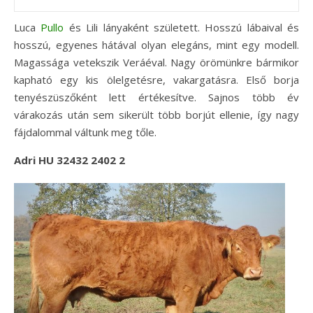
Luca
Pullo
és Lili lányaként született. Hosszú lábaival és
hosszú, egyenes hátával olyan elegáns, mint egy modell.
Magassága vetekszik Veráéval. Nagy örömünkre bármikor
kapható egy kis ölelgetésre, vakargatásra. Első borja
tenyészüszőként lett értékesítve. Sajnos több év
várakozás után sem sikerült több borjút ellenie, így nagy
fájdalommal váltunk meg tőle.
Adri HU 32432 2402 2