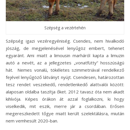
Szépség a vezértehén
Szépség igazi vezéregyéniség. Csendes, nem hivalkodó
jószág, de megjelenésével lenyűgöz embert, tehenet
egyaránt. Ami miatt a limousin marháról kapta a limuzin
autó a nevét, az a jellegzetes „vonatfütty” hosszúságú
hát. Nemes vonalú, tökéletes szimmetriával rendelkező
fejével lenyűgöző látványt nyújt. Csendesen, határozottan
tesz rendet veszekedő, rendetlenkedő alattvalói között:
alaposan oldalba taszítja őket. 2012 tavasz óta nem akadt
kihívója. Képes órákon át azzal foglalkozni, ki hogy
viselkedik, mit eszik, merre jár a csordában. Erősen
megereszkedett tőgye miatt került szelektálásra, miután
nem vemhesült 2020-ban.