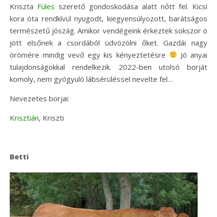
Kriszta
Füles
szerető gondoskodása alatt nőtt fel. Kicsi
kora óta rendkívül nyugodt, kiegyensúlyozott, barátságos
természetű jószág. Amikor vendégeink érkeztek sokszor ö
jött elsőnek a csordából üdvözölni őket. Gazdái nagy
örömére mindig vevő egy kis kényeztetésre
Jó anyai
tulajdonságokkal rendelkezik. 2022-ben utolsó borját
komoly, nem gyógyuló lábsérüléssel nevelte fel…
Nevezetes borjai:
Krisztián
, Kriszti
Betti