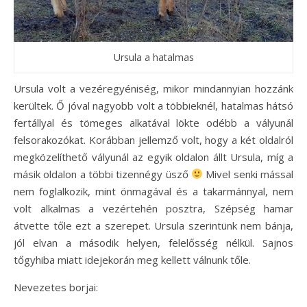
Ursula a hatalmas
Ursula volt a vezéregyéniség, mikor mindannyian hozzánk
kerültek. Ő jóval nagyobb volt a többieknél, hatalmas hátsó
fertállyal és tömeges alkatával lökte odébb a vályunál
felsorakozókat. Korábban jellemző volt, hogy a két oldalról
megközelíthető vályunál az egyik oldalon állt Ursula, míg a
másik oldalon a többi tizennégy üsző
Mivel senki mással
nem foglalkozik, mint önmagával és a takarmánnyal, nem
volt alkalmas a vezértehén posztra, Szépség hamar
átvette tőle ezt a szerepet. Ursula szerintünk nem bánja,
jól elvan a második helyen, felelősség nélkül. Sajnos
tőgyhiba miatt idejekorán meg kellett válnunk tőle.
Nevezetes borjai: