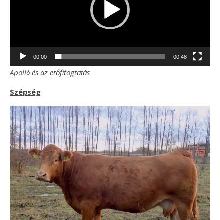
00:00
00:48
Apolló és az erőfitogtatás
Szépség