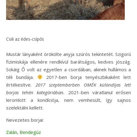
Csili az édes-csípős
Mustár lányaként örökölte anyja szúrós tekintetét. Szigorú
fizimiskája ellenére rendkívül barátságos, kedves jószág.
Sokáig Ő volt az egyetlen a csordában, akinek hullámos a
téli bundája.
2017-ben borja tenyészbikaként lett
értékesítve.
2017 szeptemberben OMÉK különdíjas lett
borjas tehén kategóriában.
2021-ben váratlanul erősen
leromlott a kondíciója, nem vemhesült, így sajnos
szelektálni kellett.
Nevezetes borjai:
Zalán
,
Bendegúz