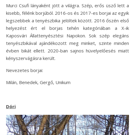
Murci Csufi lányaként jött a világra. Szép, erős üsző lett a
kisebb, félénk borjúból. 2016-os és 2017-es borjai az egyik
legszebbek a tenyészbika jelöltek között. 2016 őszén első
helyezést ért el borjas tehén kategóriában a X-ik
Kaposvári Állattenyésztési Napokon. Sok szép elegáns
tenyészbikával ajándékozott meg minket, szinte minden
évben bikát ellett. 2020-ban sajnos hüvelyelőesés miatt
kényszervágásra került.
Nevezetes borjai:
Milán, Benedek, Gergő, Unikum
Dóri