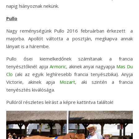
napig hiányoznak nekünk.
Pullo
Nagy reménységünk Pullo 2016 februárban érkezett a
majorba. Apollót váltotta a posztján, megkapva annak
lányait is a hárembe.
Pullo ősei kiemelkedőnek számítanak a francia
tenyésztőknél: apja
Armoric,
akinek anyai nagyapja
Mas Du
Clo
(aki az egyik leghíresebb francia tenyészbika). Anyja
Victorie, akinek apja
Mozart
, aki szintén a francia
tenyésztés kiválósága.
Pullóról részletes leírást a képre kattintva találtok!