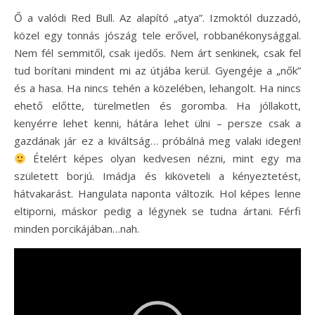
Ő a valódi Red Bull. Az alapító „atya”. Izmoktól duzzadó,
közel egy tonnás jószág tele erővel, robbanékonysággal.
Nem fél semmitől, csak ijedős. Nem árt senkinek, csak fel
tud borítani mindent mi az útjába kerül. Gyengéje a „nők”
és a hasa. Ha nincs tehén a közelében, lehangolt. Ha nincs
ehető előtte, türelmetlen és goromba. Ha jóllakott,
kenyérre lehet kenni, hátára lehet ülni – persze csak a
gazdának jár ez a kiváltság… próbálná meg valaki idegen!
Ételért képes olyan kedvesen nézni, mint egy ma
született borjú. Imádja és kiköveteli a kényeztetést,
hátvakarást. Hangulata naponta változik. Hol képes lenne
eltiporni, máskor pedig a légynek se tudna ártani. Férfi
minden porcikájában…nah.
Videólejátszó