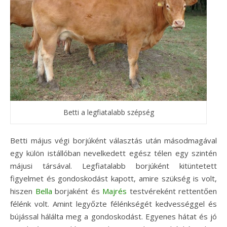
Betti a legfiatalabb szépség
Betti május végi borjúként választás után másodmagával
egy külön istállóban nevelkedett egész télen egy szintén
májusi társával. Legfiatalabb borjúként kitüntetett
figyelmet és gondoskodást kapott, amire szükség is volt,
hiszen
Bella
borjaként és
Majrés
testvéreként rettentően
félénk volt. Amint legyőzte félénkségét kedvességgel és
bújással hálálta meg a gondoskodást. Egyenes hátat és jó