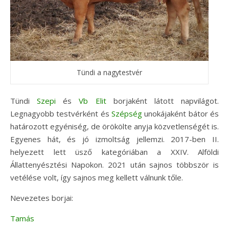
Tündi a nagytestvér
Tündi
Szepi
és
Vb Elit
borjaként látott napvilágot.
Legnagyobb testvérként és
Szépség
unokájaként bátor és
határozott egyéniség, de örökölte anyja közvetlenségét is.
Egyenes hát, és jó izmoltság jellemzi. 2017-ben II.
helyezett lett üsző kategóriában a XXIV. Alföldi
Állattenyésztési Napokon. 2021 után sajnos többször is
vetélése volt, így sajnos meg kellett válnunk tőle.
Nevezetes borjai:
Tamás