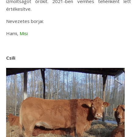
izmoltságot örökít. 2021-ben vemhes tehénként lett
értékesítve.
Nevezetes borjai:
Hami,
Misi
Csili