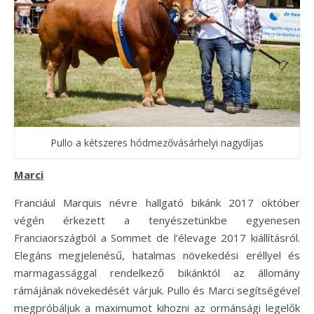
Pullo a kétszeres hódmezővásárhelyi nagydíjas
Marci
Franciául Marquis névre hallgató bikánk 2017 október
végén érkezett a tenyészetünkbe egyenesen
Franciaországból a Sommet de l’élevage 2017 kiállításról.
Elegáns megjelenésű, hatalmas növekedési eréllyel és
marmagassággal rendelkező bikánktól az állomány
rámájának növekedését várjuk. Pullo és Marci segítségével
megpróbáljuk a maximumot kihozni az ormánsági legelők