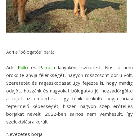
Adri a “bólogatós” barát
Adri
Pullo
és
Pamela
lányaként született. Nos, ő nem
örökölte anyja félénkségét, nagyon rosszcsont borjú volt.
Szeretetét és ragaszkodását úgy fejezte ki, hogy mindig
odajött hozzánk és nagyokat bólogatva jól hozzádörgölte
a fejét az emberhez. Úgy tűnik örökölte anyja óriási
tejtermelő képességét, hiszen nagyon szép erőteljes
borjakat nevelt. 2022-ben sajnos nem vemhesült, így
szelektálásra került.
Nevezetes borjai: