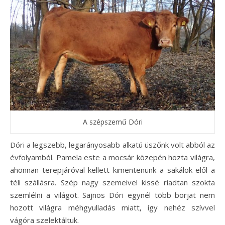
A szépszemű Dóri
Dóri a legszebb, legarányosabb alkatú üszőnk volt abból az
évfolyamból. Pamela este a mocsár közepén hozta világra,
ahonnan terepjáróval kellett kimentenünk a sakálok elől a
téli szállásra. Szép nagy szemeivel kissé riadtan szokta
szemlélni a világot. Sajnos Dóri egynél több borjat nem
hozott világra méhgyulladás miatt, így nehéz szívvel
vágóra szelektáltuk.