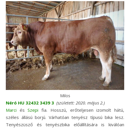
Milos
Néró HU 32432 3439 3
(született: 2020. május 2.)
Marci
és
Szepi
fia. Hosszú, erőteljesen izomolt hátú,
széles állású borjú. Várhatóan tenyész típusú bika lesz.
Tenyészüsző és tenyészbika előállítására is kiválóan