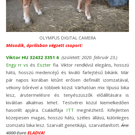
OLYMPUS DIGITAL CAMERA
Második, áprilisban végzett csoport:
Viktor HU 32432 3351 6
(született: 2020. február 23.)
Engy rr vs
és
Eszter
fia. Viktor rendkívül elegáns, hosszú
hátú, hosszú medencéjű és kiváló farlejtésű bikánk. Már
pár napos korában kitűnt erősen definiált izomzatával,
vékony bőrével a többiek közül. Várhatóan mix típusú bika
lesz, árutermelésre és tenyészüszők előállítására is
kiválóan alkalmas lehet. Testvérei közül kiemelkedően
hasonlít apjára. Családfája
ITT
megnézhető. Kifejletten
közepesen magas, hosszú hátú, széles állású, különleges
izomzatú bika lesz. Szarvalt genetikájú, szarvatlanított.
Ára:
4000 Euro
ELADVA!