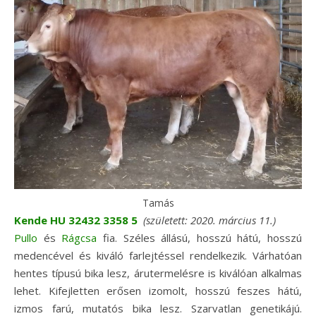
Tamás
Kende HU 32432 3358 5
(született: 2020. március 11.)
Pullo
és
Rágcsa
fia. Széles állású, hosszú hátú, hosszú
medencével és kiváló farlejtéssel rendelkezik. Várhatóan
hentes típusú bika lesz, árutermelésre is kiválóan alkalmas
lehet. Kifejletten erősen izomolt, hosszú feszes hátú,
izmos farú, mutatós bika lesz. Szarvatlan genetikájú.