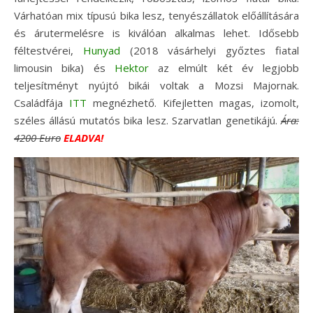
Várhatóan mix típusú bika lesz, tenyészállatok előállítására
és árutermelésre is kiválóan alkalmas lehet. Idősebb
féltestvérei,
Hunyad
(2018 vásárhelyi győztes fiatal
limousin bika) és
Hektor
az elmúlt két év legjobb
teljesítményt nyújtó bikái voltak a Mozsi Majornak.
Családfája
ITT
megnézhető. Kifejletten magas, izomolt,
széles állású mutatós bika lesz. Szarvatlan genetikájú.
Ára:
4200 Euro
ELADVA!