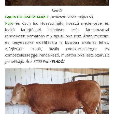
Bernát
Gyula HU 32432 3442 3
(született: 2020. május 5.)
Pullo
és Csufi fia. Hosszú hátú, hosszú medencével és
kiváló farlejtéssel, különösen erős farizomzattal
rendelkezik. Várhatóan mix típusú bika lesz. Árutermelésre
és tenyészbika előállítására is kiválóan alkalmas lehet.
Kifejletten izmolt, kiváló combkerekséggel és
combszélességgel rendelkező, mutatós bika lesz. Szarvalt
genetikájú.
Ára:
3500 Euro
ELADÓ!