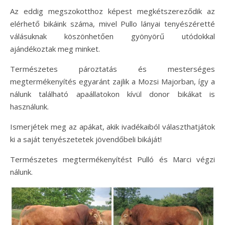
Az eddig megszokotthoz képest megkétszereződik az
elérhető bikáink száma, mivel Pullo lányai tenyészéretté
válásuknak köszönhetően gyönyörű utódokkal
ajándékoztak meg minket.
Természetes pároztatás és mesterséges
megtermékenyítés egyaránt zajlik a Mozsi Majorban, így a
nálunk található apaállatokon kívül donor bikákat is
használunk.
Ismerjétek meg az apákat, akik ivadékaiból választhatjátok
ki a saját tenyészetetek jövendőbeli bikáját!
Természetes megtermékenyítést Pulló és Marci végzi
nálunk.