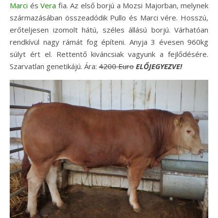
Marci
és
Vera
fia. Az első borjú a Mozsi Majorban, melynek
származásában összeadódik Pullo és Marci vére. Hosszú,
erőteljesen izomolt hátú, széles állású borjú. Várhatóan
rendkívül nagy rámát fog építeni. Anyja 3 évesen 960kg
súlyt ért el. Rettentő kiváncsiak vagyunk a fejlődésére.
Szarvatlan genetikájú. Ára:
4200 Euro
ELŐJEGYEZVE!