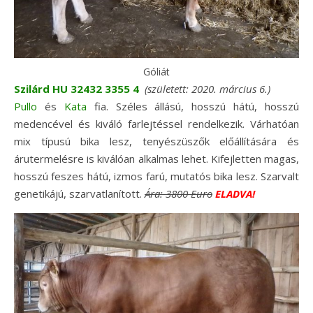
Góliát
Szilárd HU 32432 3355 4
(született: 2020. március 6.)
Pullo
és
Kata
fia. Széles állású, hosszú hátú, hosszú
medencével és kiváló farlejtéssel rendelkezik. Várhatóan
mix típusú bika lesz, tenyészüszők előállítására és
árutermelésre is kiválóan alkalmas lehet. Kifejletten magas,
hosszú feszes hátú, izmos farú, mutatós bika lesz. Szarvalt
genetikájú, szarvatlanított.
Ára:
3800 Euro
ELADVA!