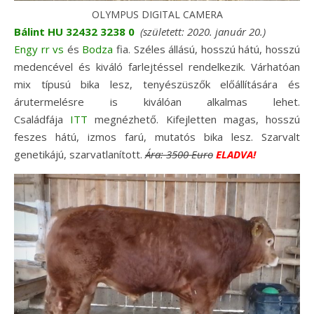
OLYMPUS DIGITAL CAMERA
Bálint HU 32432 3238 0
(született: 2020. január 20.)
Engy rr vs
és
Bodza
fia. Széles állású, hosszú hátú, hosszú
medencével és kiváló farlejtéssel rendelkezik. Várhatóan
mix típusú bika lesz, tenyészüszők előállítására és
árutermelésre is kiválóan alkalmas lehet.
Családfája
ITT
megnézhető. Kifejletten magas, hosszú
feszes hátú, izmos farú, mutatós bika lesz. Szarvalt
genetikájú, szarvatlanított.
Ára:
3500 Euro
ELADVA!