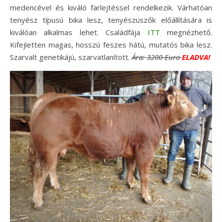
medencével és kiváló farlejtéssel rendelkezik. Várhatóan
tenyész típusú bika lesz, tenyészüszők előállítására is
kiválóan alkalmas lehet. Családfája
ITT
megnézhető.
Kifejletten magas, hosszú feszes hátú, mutatós bika lesz.
Szarvalt genetikájú, szarvatlanított.
Ára:
3200 Euro
ELADVA!