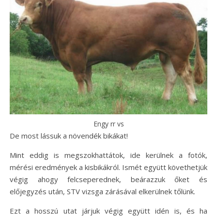
Engy rr vs
De most lássuk a növendék bikákat!
Mint eddig is megszokhattátok, ide kerülnek a fotók,
mérési eredmények a kisbikákról. Ismét együtt követhetjük
végig ahogy felcseperednek, beárazzuk őket és
előjegyzés után, STV vizsga zárásával elkerülnek tőlünk.
Ezt a hosszú utat járjuk végig együtt idén is, és ha