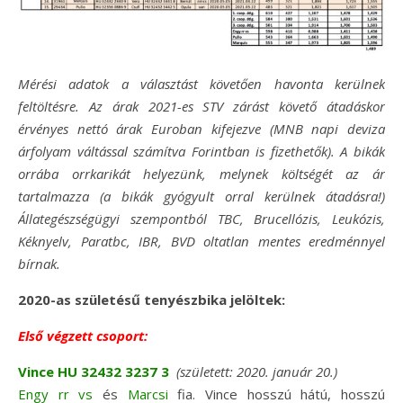
Mérési adatok a választást követően havonta kerülnek
feltöltésre. Az árak 2021-es STV zárást követő átadáskor
érvényes nettó árak Euroban kifejezve (MNB napi deviza
árfolyam váltással számítva Forintban is fizethetők). A bikák
orrába orrkarikát helyezünk, melynek költségét az ár
tartalmazza (a bikák gyógyult orral kerülnek átadásra!)
Állategészségügyi szempontból TBC, Brucellózis, Leukózis,
Kéknyelv, Paratbc, IBR, BVD oltatlan mentes eredménnyel
bírnak.
2020-as születésű tenyészbika jelöltek:
Első végzett csoport:
Vince HU 32432 3237 3
(született: 2020. január 20.)
Engy rr vs
és
Marcsi
fia. Vince hosszú hátú, hosszú