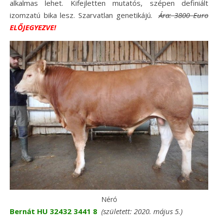
alkalmas lehet. Kifejletten mutatós, szépen definiált
izomzatú bika lesz. Szarvatlan genetikájú.
Ára:
3800 Euro
ELŐJEGYEZVE!
Néró
Bernát HU 32432 3441 8
(született: 2020. május 5.)