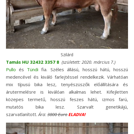
Szilárd
Tamás HU 32432 3357 8
(született: 2020. március 7.)
Pullo
és
Tündi
fia. Széles állású, hosszú hátú, hosszú
medencével és kiváló farlejtéssel rendelkezik. Várhatóan
mix típusú bika lesz, tenyészüszők előállítására és
árutermelésre is kiválóan alkalmas lehet. Kifejletten
közepes termetű, hosszú feszes hátú, izmos farú,
mutatós bika lesz. Szarvalt genetikájú,
szarvatlanított.
Ára:
3800 Euro
ELADVA!