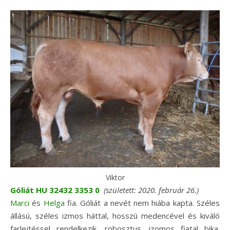
Viktor
Góliát HU 32432 3353 0
(született: 2020. február 26.)
Marci
és
Helga
fia. Góliát a nevét nem hiába kapta. Széles
állású, széles izmos háttal, hosszú medencével és kiváló
farlejtéssel rendelkezik, robosztus, izomos fiatal bika.