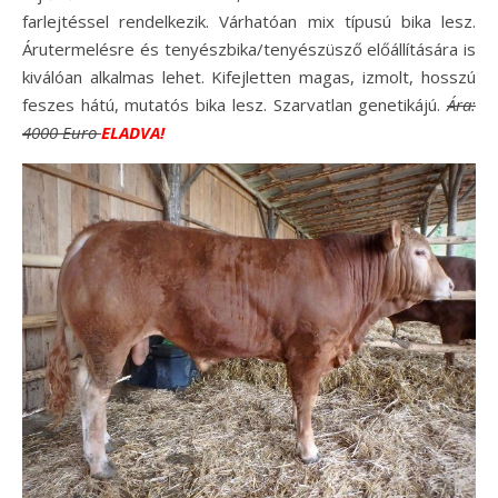
farlejtéssel rendelkezik. Várhatóan mix típusú bika lesz.
Árutermelésre és tenyészbika/tenyészüsző előállítására is
kiválóan alkalmas lehet. Kifejletten magas, izmolt, hosszú
feszes hátú, mutatós bika lesz. Szarvatlan genetikájú.
Ára:
4000 Euro
ELADVA!