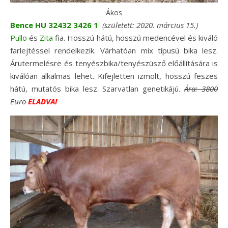
Ákos
Bence HU 32432 3426 1
(született: 2020. március 15.)
Pullo
és
Zita
fia. Hosszú hátú, hosszú medencével és kiváló
farlejtéssel rendelkezik. Várhatóan mix típusú bika lesz.
Árutermelésre és tenyészbika/tenyészüsző előállítására is
kiválóan alkalmas lehet. Kifejletten izmolt, hosszú feszes
hátú, mutatós bika lesz. Szarvatlan genetikájú.
Ára:
3800
Euro
ELADVA!