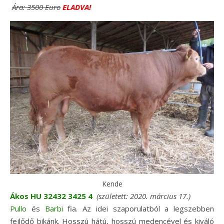
Ára:
3500 Euro
ELADVA!
Kende
Ákos HU 32432 3425 4
(született: 2020. március 17.)
Pullo
és
Barbi
fia. Az idei szaporulatból a legszebben
fejlődő bikánk. Hosszú hátú, hosszú medencével és kiváló