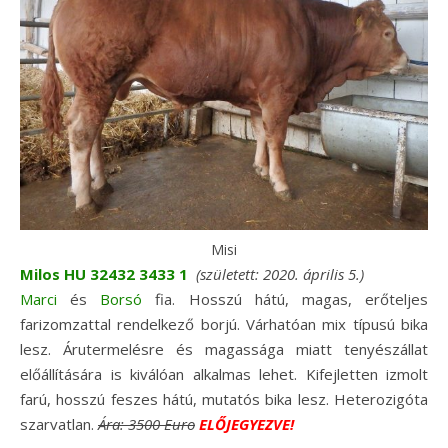
Misi
Milos HU 32432 3433 1
(született: 2020. április 5.)
Marci
és
Borsó
fia. Hosszú hátú, magas, erőteljes
farizomzattal rendelkező borjú. Várhatóan mix típusú bika
lesz. Árutermelésre és magassága miatt tenyészállat
előállítására is kiválóan alkalmas lehet. Kifejletten izmolt
farú, hosszú feszes hátú, mutatós bika lesz. Heterozigóta
szarvatlan.
Ára:
3500 Euro
ELŐJEGYEZVE!