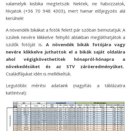
valamelyik kisbika megtetszik Nektek, ne habozzatok,
hívjatok (+36 70 948 4303), mert hamar előjegyzés alá
kerülnek!
A növendék bikákat a fotók felett pár szóban bemutatjuk. A
szüleik nevére klikkelve felnyíló ablakban megláthatjátok a
szülők fotóját is.
A növendék bikák fotójára vagy
nevére klikkelve juthattok el a bikák saját oldalára
ahol végigkövethetitek hónapról-hónapra a
növekedésüket és az STV záróeredményüket.
Családfájukat idén is mellékeltük.
Legutóbbi mérési adataink (nagyítás a táblázatra
kattintva!):