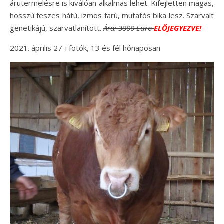
árutermelésre is kiválóan alkalmas lehet. Kifejletten magas,
hosszú feszes hátú, izmos farú, mutatós bika lesz. Szarvalt
genetikájú, szarvatlanított.
Ára:
3800 Euro
ELŐJEGYEZVE!
2021. április 27-i fotók, 13 és fél hónaposan