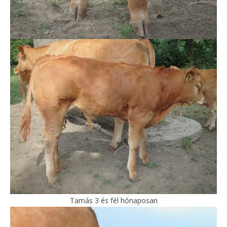
Tamás 3 és fél hónaposan