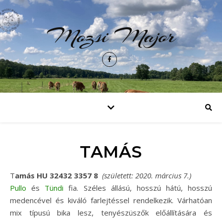
Mozsi Major
TAMÁS
Tamás HU 32432 3357 8
(született: 2020. március 7.)
Pullo
és
Tündi
fia. Széles állású, hosszú hátú, hosszú
medencével és kiváló farlejtéssel rendelkezik. Várhatóan
mix típusú bika lesz, tenyészüszők előállítására és