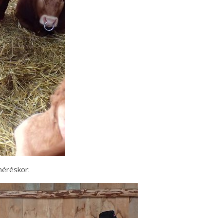
méréskor: