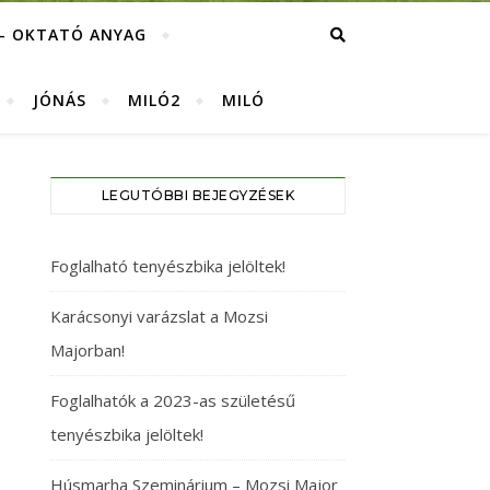
– OKTATÓ ANYAG
JÓNÁS
MILÓ2
MILÓ
LEGUTÓBBI BEJEGYZÉSEK
Foglalható tenyészbika jelöltek!
Karácsonyi varázslat a Mozsi
Majorban!
Foglalhatók a 2023-as születésű
tenyészbika jelöltek!
Húsmarha Szeminárium – Mozsi Major