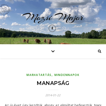
Mozsi Major
,
MARHATARTÁS
MINDENNAPOK
MANAPSÁG
2014-01-22
Az új évet úgy kezdtük, ahogy az elmúltat befejeztük. Napi