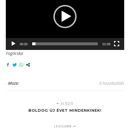
00:00
01:09
Fogócska
-
Mozsi
0 hozzászólás
ELŐZŐ
BOLDOG ÚJ ÉVET MINDENKINEK!
LEGÚJABB