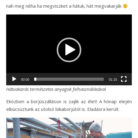
nah meg néha ha megviszket a hátuk, hát megvakarják
Videólejátszó
00:00
01:15
Hátvakarás természetes anyagok felhasználásával
Eközben a borjúszálláson is zajlik az élet! A hónap elején
elbúcsúztunk az utolsó bikaborjútól is. Eladásra került.