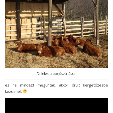
Delelés a borjúszálláson
és ha mindezt megunták, akkor őrült kergetőzésbe
kezdenek
Videólejátszó