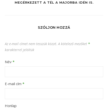
MEGÉRKEZETT A TÉL A MAJORBA IDÉN IS.
SZÓLJON HOZZÁ
Az e-mail címet nem tesszük közzé.
A kötelező mezőket
*
karakterrel jelöltük
Név
*
E-mail cím
*
Honlap