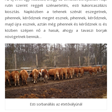
rutin szerint reggeli szénaetetés, esti kukoricaszilázs
kiosztás. Napközben a tehenek szénát eszegetnek,
pihennek, kérődznek megint esznek, pihennek, kérődznek,
majd újra esznek, aztán még pihennek és kérődznek is és
közben szépen nő a hasuk, ahogy a tavaszi borjak
növögetnek bennük…
Esti sorbanállás az etetővályúnál