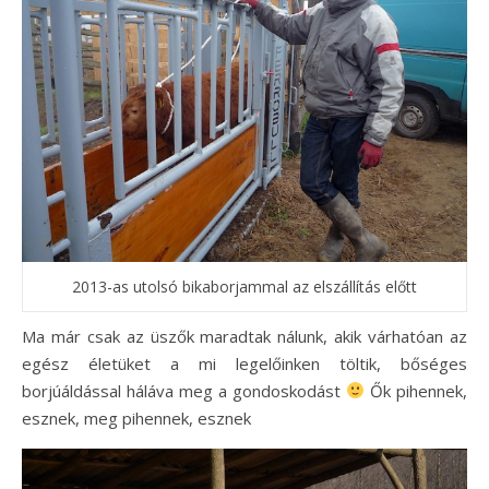
2013-as utolsó bikaborjammal az elszállítás előtt
Ma már csak az üszők maradtak nálunk, akik várhatóan az
egész életüket a mi legelőinken töltik, bőséges
borjúáldással háláva meg a gondoskodást
Ők pihennek,
esznek, meg pihennek, esznek