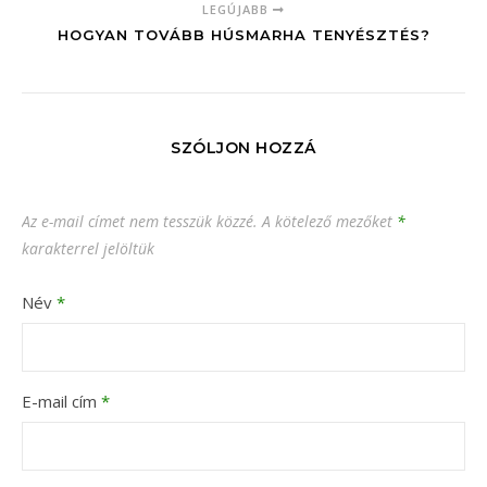
LEGÚJABB
HOGYAN TOVÁBB HÚSMARHA TENYÉSZTÉS?
SZÓLJON HOZZÁ
Az e-mail címet nem tesszük közzé.
A kötelező mezőket
*
karakterrel jelöltük
Név
*
E-mail cím
*