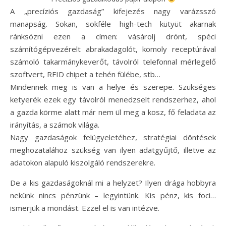
A „precíziós gazdaság” kifejezés nagy varázsszó
manapság. Sokan, sokféle high-tech kütyüt akarnak
ránksózni ezen a címen: vásárolj drónt, spéci
számítógépvezérelt abrakadagolót, komoly receptúrával
számoló takarmánykeverőt, távolról telefonnal mérlegelő
szoftvert, RFID chipet a tehén fülébe, stb…
Mindennek meg is van a helye és szerepe. Szükséges
ketyerék ezek egy távolról menedzselt rendszerhez, ahol
a gazda körme alatt már nem ül meg a kosz, fő feladata az
irányítás, a számok világa.
Nagy gazdaságok felügyeletéhez, stratégiai döntések
meghozatalához szükség van ilyen adatgyűjtő, illetve az
adatokon alapuló kiszolgáló rendszerekre.
De a kis gazdaságoknál mi a helyzet? Ilyen drága hobbyra
nekünk nincs pénzünk – legyintünk. Kis pénz, kis foci…
ismerjük a mondást. Ezzel el is van intézve.