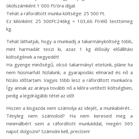
ökölszámként 1 000 Ft/óra díjjal.
Tehát a ráfordított munka költsége: 25 500 Ft.
Ez kilónként: 25 500Ft:246kg = 103,66 Ft/élő testtömeg
kg.
Tehát láthatjuk, hogy a munkadíj a takarmányköltség több,
mint harmadát teszi ki, azaz 1 kg élősúly előállítási
költségének a negyedét!
Ha gyenge minőségű, olcsó takarmányt etetünk, pláne ha
nem húsmarhát hízlalunk, a gyarapodás elmarad és nő a
hízási időtartam. Vagyis több lesz a ráfordított munkaóra.
Így annak az aránya tovább nő a kilóra vetített költségben,
pedig a legdrágább tétel az idő!
Hiszen a kisgazda nem számolja az idejét, a munkabérét…
Tényleg nem számolod? Ha nem keresed meg a
minimálbért sem a ráfordított munkáddal, megéri 365
napot dolgozni? Számolni kell, precízen!