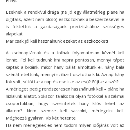
Ennyi.
Ezeknek a rendkívül drága (na jó egy állatmérleg pláne ha
digitális, azért nem olcsó) eszközöknek a beszerzésével le
is fektettük a gazdaságunk precizitásához szükséges
alapokat.
Már csak jól kell használnunk ezeket az eszközöket!
A zsebnaptárnak és a tollnak folyamatosan kéznél kell
lennie. Fel kell tudnunk írni napra pontosan, mennyi tápot
kaptak a bikáink, mikor hány bálát almoltunk el, hány bála
szénát etettünk, mennyi szilázst osztottunk ki. Aznap hány
fok volt, sütött-e a nap és esett-e az eső? Fújt-e a szél?
A mérleget pedig rendszeresen használnunk kell – pláne ha
hízlalunk állatot. Sokszor találkozni olyan fotókkal a szakmai
csoportokban, hogy szerintetek hány kilós lehet az
állatom? Nem szemre kell saccolni, mérlegelni kell.
Méghozzá gyakran. Kb két hetente.
Ha nem mérlegelek és nem tudom milyen időjárás volt az