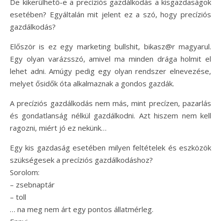
De kikerülhető-e a precíziós gazdálkodás a kisgazdaságok
esetében? Egyáltalán mit jelent ez a szó, hogy precíziós
gazdálkodás?
Először is ez egy marketing bullshit, bikasz@r magyarul.
Egy olyan varázsszó, amivel ma minden drága holmit el
lehet adni. Amúgy pedig egy olyan rendszer elnevezése,
melyet ősidők óta alkalmaznak a gondos gazdák.
A precíziós gazdálkodás nem más, mint precízen, pazarlás
és gondatlanság nélkül gazdálkodni. Azt hiszem nem kell
ragozni, miért jó ez nekünk…
Egy kis gazdaság esetében milyen feltételek és eszközök
szükségesek a precíziós gazdálkodáshoz?
Sorolom:
– zsebnaptár
– toll
… na meg nem árt egy pontos állatmérleg.