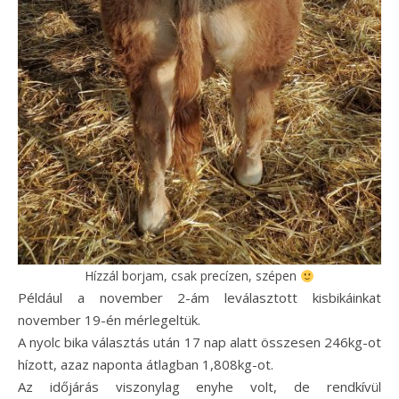
Hízzál borjam, csak precízen, szépen
Például a november 2-ám leválasztott kisbikáinkat
november 19-én mérlegeltük.
A nyolc bika választás után 17 nap alatt összesen 246kg-ot
hízott, azaz naponta átlagban 1,808kg-ot.
Az időjárás viszonylag enyhe volt, de rendkívül