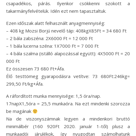
csapadékos, párás. Ilyenkor csökkenni szokott a
takarmányfelvételük. Idén ezt nem tapasztaltuk.
Ezen időszak alatt felhasznált anyagmennyiség:
– 408 kg Mozsi Borjú nevelő táp: 408kgX85Ft = 34 680 Ft
– 2 bála zabszéna: 2X6000 Ft = 12 000 Ft
– 1 bála lucerna széna: 1X7000 Ft = 7 000 Ft
– 4 bála szalma (istálló alapozással együtt): 4X5000 Ft = 20
000 Ft
Ez összesen 73 680 Ft+Áfa.
Élő testtömeg gyarapodásra vetítve: 73 680Ft:246kg=
299,50 Ft/kg+Áfa.
A ráfordított munka mennyisége: 1,5 óra/nap.
17napX1,5óra = 25,5 munkaóra. Na ezt mindenki szorozza
be magának
Na de viszonyszámnak legyen a mindenkori bruttó
minimálbér (160 920Ft 2020. január 1-től) plusz a
munkaadói járulékok, így nyugodtan számolhatunk