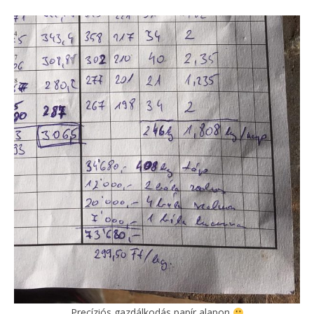
Precíziós gazdálkodás papír alapon