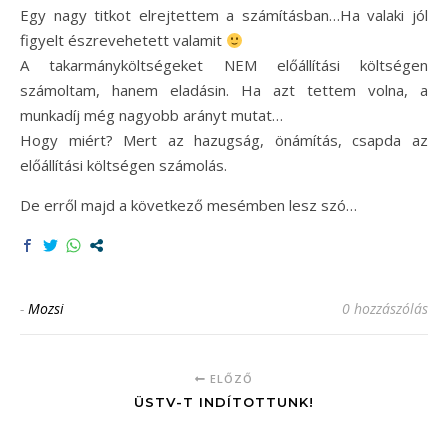
Egy nagy titkot elrejtettem a számításban…Ha valaki jól
figyelt észrevehetett valamit
A takarmányköltségeket NEM előállítási költségen
számoltam, hanem eladásin. Ha azt tettem volna, a
munkadíj még nagyobb arányt mutat…
Hogy miért? Mert az hazugság, önámítás, csapda az
előállítási költségen számolás.
De erről majd a következő mesémben lesz szó…
-
Mozsi
0 hozzászólás
ELŐZŐ
ÜSTV-T INDÍTOTTUNK!