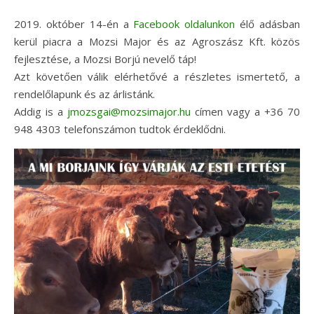
2019. október 14-én a
Facebook oldalunkon
élő adásban
kerül piacra a Mozsi Major és az Agroszász Kft. közös
fejlesztése, a Mozsi Borjú nevelő táp!
Azt követően válik elérhetővé a részletes ismertető, a
rendelőlapunk és az árlistánk.
Addig is a
jmozsgai@mozsimajor.hu
címen vagy a +36 70
948 4303 telefonszámon tudtok érdeklődni.