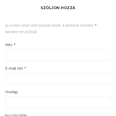
SZÓLJON HOZZÁ
Az e-mail címet nem tesszük közzé.
A kötelező mezőket
*
karakterrel jelöltük
Név
*
E-mail cím
*
Honlap
hozzászólás