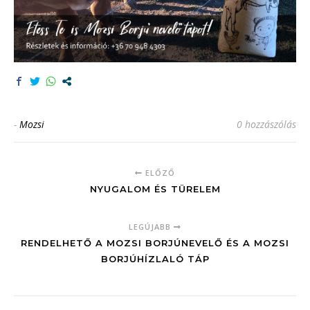
-
Mozsi
0 hozzászólás
ELŐZŐ
NYUGALOM ÉS TÜRELEM
LEGÚJABB
RENDELHETŐ A MOZSI BORJÚNEVELŐ ÉS A MOZSI
BORJÚHÍZLALÓ TÁP